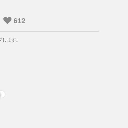
612
」
プします。