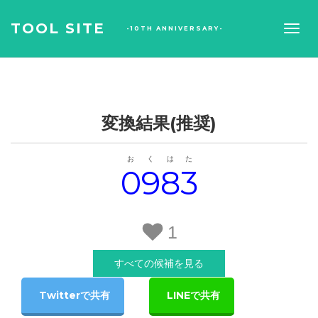
TOOL SITE
-10TH ANNIVERSARY-
変換結果(推奨)
お
く
は
た
0
9
8
3
1
すべての候補を見る