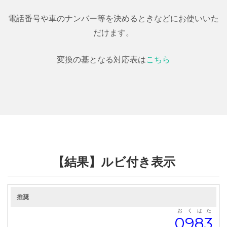
電話番号や車のナンバー等を決めるときなどにお使いいた
だけます。
変換の基となる対応表は
こちら
【結果】ルビ付き表示
推奨
お
く
は
た
0
9
8
3