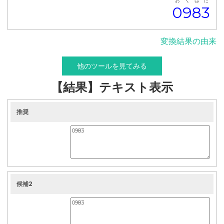
お
く
は
た
0
9
8
3
変換結果の由来
他のツールを見てみる
【結果】テキスト表示
推奨
候補2